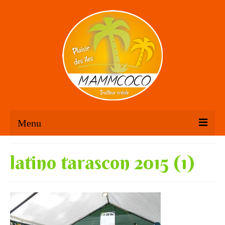
Menu
Accueil
latino tarascon 2015 (1)
Mamm’ Coco
Créations
Traiteur