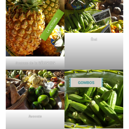
Étal
Ananas de la RÉUNION
Avocats