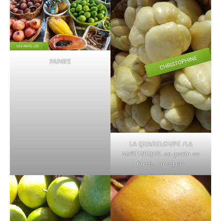
PAPAYE
LA GUADELOUPE /LA
MARTINIQUE. en gratin ou
farcie, en salade