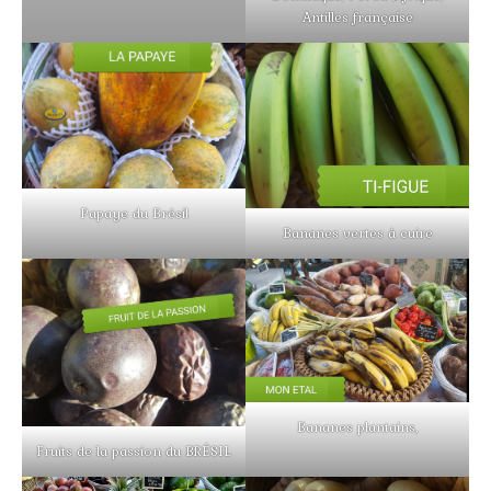
Antilles française
Papaye du Brésil
Bananes vertes à cuire
Bananes plantains,
Fruits de la passion du BRÉSIL