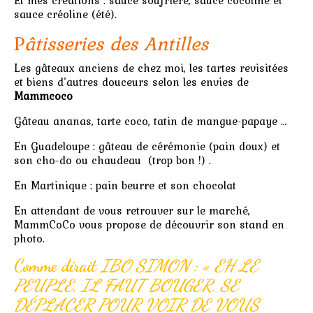
Et mes créations : sauce soufrière, sauce cocoline et
sauce créoline (été).
P
âtisseries des Antilles
Les gâteaux anciens de chez moi, les tartes revisitées
et biens d’autres douceurs selon les envies de
Mammcoco
Gâteau ananas, tarte coco, tatin de mangue-papaye …
En Guadeloupe : gâteau de cérémonie (pain doux) et
son cho-do ou chaudeau (trop bon !) .
En Martinique : pain beurre et son chocolat
En attendant de vous retrouver sur le marché,
MammCoCo vous propose de découvrir son stand en
photo.
Comme dirait
IBO SIMON : « EH LE
PEUPLE, IL FAUT BOUGER, SE
DÉPLACER POUR VOIR DE VOUS