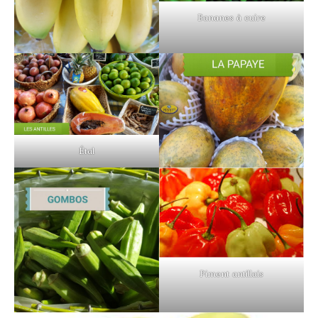
Bananes à cuire
Étal
Piment antillais