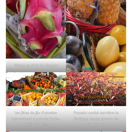
Pitaya ou fruit du dragon
les fêtes de fin d’années
Poussin caché derrière le
approchent a grands fruits…
feuillage rouge piment de
EXOTIQUES!!!
l’Automne