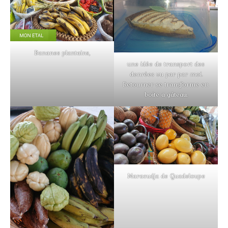
Bananes plantains,
une idée de transport des
denrées vu par par moi.
Retourner se transforme en
boite a gâteau.
Maracudja de Guadeloupe