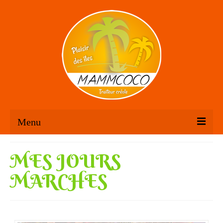
Menu
Accueil
MES JOURS
Mamm’ Coco
MARCHES
Créations
Traiteur