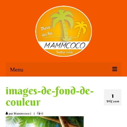
Menu
Accueil
images-de-fond-de-
1
Mamm’ Coco
couleur
DÉC 2016
Créations
par
Mammcoco
|
|
0
Traiteur